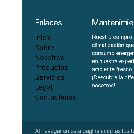
Mantenimie
Enlaces
Inicio
Nuestro comprom
climatización que
Sobre
consumo energéti
Nosotros
en nuestra experi
Productos
ambiente fresco 
Servicios
¡Descubre la dife
nosotros!
Legal
Contactenos
Al navegar en esta pagina aceptas los t