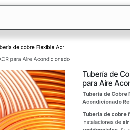
Blog
Contáctenos
Tuberías de
bería de cobre Flexible Acr
 ACR para Aire Acondicionado
Tubería de Co
para Aire Aco
Tubería de Cobre F
Acondicionado Re
Tubería de cobre f
instalaciones de
ai
residenciales
. Su 